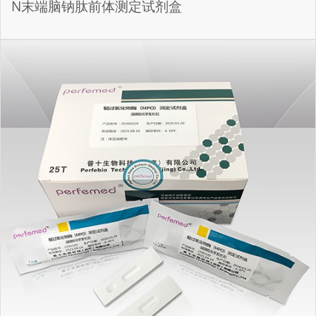
N末端脑钠肽前体测定试剂盒