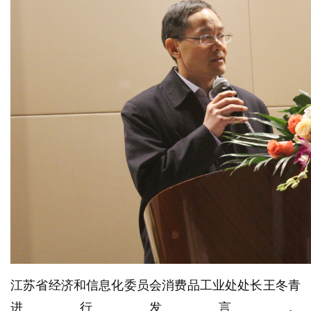
江苏省经济和信息化委员会消费品工业处处长王冬青
进行发言。