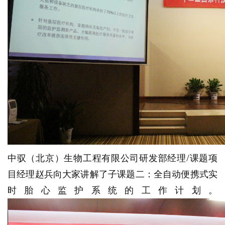
/
中驭（北京）生物工程有限公司研发部经理
课题项
目经理赵兵向大家讲解了子课题二：全自动便携式实
时胎心监护系统的工作计划。