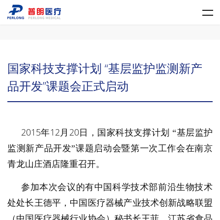
乐动平台网站登录入口
国家科技支撑计划 “基层监护监测新产
品开发”课题会正式启动
2015
12
20
年
月
日，国家科技支撑计划
“基层监护
监测新产品开发”课题启动会暨第一次工作会在南京
青龙山庄酒店隆重召开。
参加本次会议的有中国科学技术部前沿生物技术
处处长王德平，中国医疗器械产业技术创新战略联盟
（中国医疗器械行业协会）秘书长王菲，江苏省食品