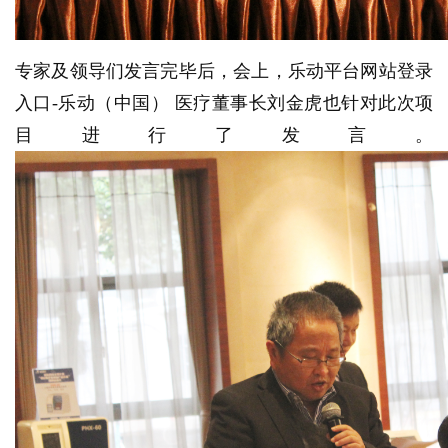
专家及领导们发言完毕后，会上，乐动平台网站登录
入口-乐动（中国） 医疗董事长刘金虎也针对此次项
目进行了发言。