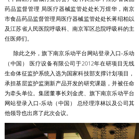
药品监督管理 局医疗器械监管处处长万煜华，南京
市食品药品监督管理局医疗器械监管处处长蒋绍柏以
及江苏省人民医院呼吸科、南京军区总院呼吸科的主
任医师们。
除此之外，
旗下南京乐动平台网站登录入口-乐动
2012
（中国） 医疗设备有限公司于
年在研项目无线
生命体征监护系统入选为国家科技部支撑计划项目，
承担基层监护监测新产品开发的研究课题，并被任命
为牵头单位。集团董事长
刘金虎、旗下南京乐动平台
网站登录入口-乐动（中国） 总经理淳林以及公司其
他领导也出席了此次会议。